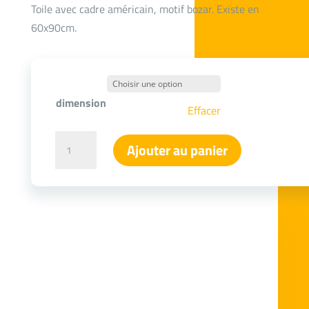
Toile avec cadre américain, motif bozar. Existe en
60x90cm.
dimension
Effacer
quantité
Ajouter au panier
de
Tableau
Bozar