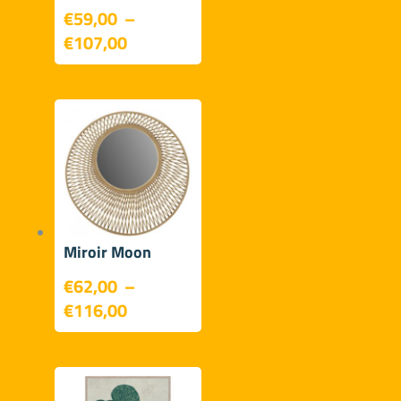
€
59,00
–
Plage
€
107,00
de
prix :
€59,00
à
€107,00
Miroir Moon
€
62,00
–
Plage
€
116,00
de
prix :
€62,00