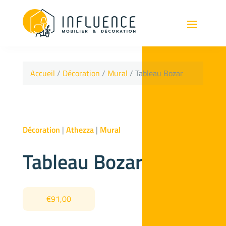
Accueil
/
Décoration
/
Mural
/ Tableau Bozar
Décoration
|
Athezza
|
Mural
Tableau Bozar
€
91,00