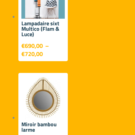
Lampadaire sixt
Multico (Flam &
Luce)
€
690,00
–
Plage
€
720,00
de
prix :
€690,00
à
€720,00
Miroir bambou
larme