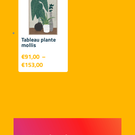
à
€116,00
Tableau plante
mollis
€
91,00
–
Plage
€
153,00
de
prix :
€91,00
à
€153,00