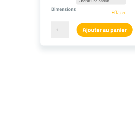
Dimensions
Effacer
quantité
Ajouter au panier
de
Suspension
dorée
en
métal
(2
dimensions)