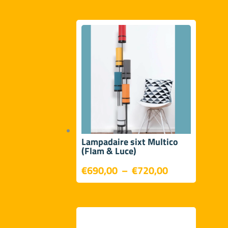
prix :
€19,00
à
€41,00
Lampadaire sixt Multico
(Flam & Luce)
Plage
€
690,00
–
€
720,00
de
prix :
€690,00
à