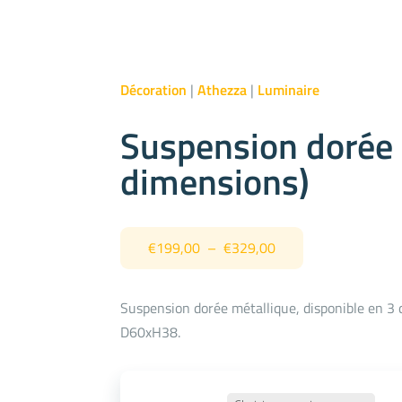
Décoration
|
Athezza
|
Luminaire
Suspension dorée 
dimensions)
Plage
€
199,00
–
€
329,00
de
prix :
Suspension dorée métallique, disponible en 3
€199,00
D60xH38.
à
€329,00