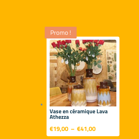
Promo !
Vase en céramique Lava
Athezza
Plage
€
19,00
–
€
41,00
de