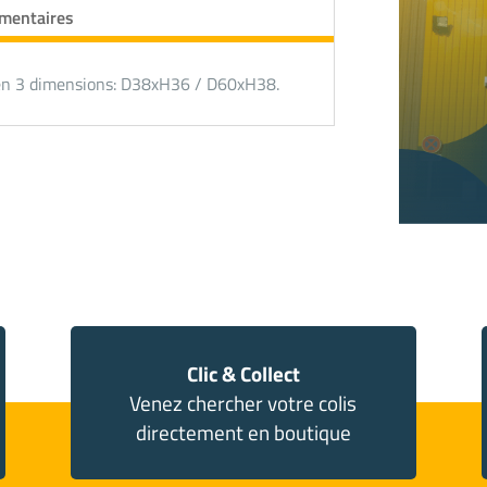
émentaires
 en 3 dimensions: D38xH36 / D60xH38.
Clic & Collect
Venez chercher votre colis
directement en boutique