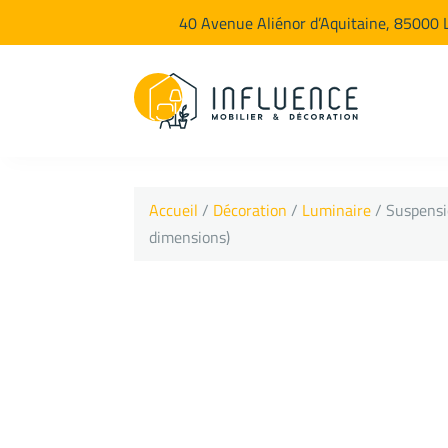
40 Avenue Aliénor d’Aquitaine, 85000 
Accueil
/
Décoration
/
Luminaire
/ Suspensi
dimensions)