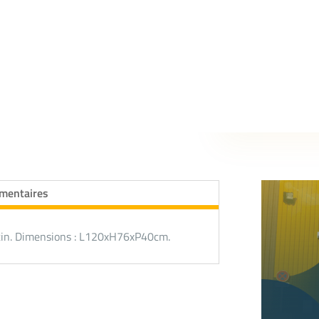
émentaires
rotin. Dimensions : L120xH76xP40cm.