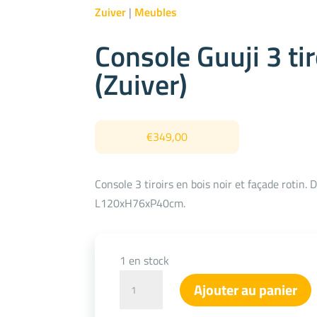
Zuiver
|
Meubles
Console Guuji 3 tir
(Zuiver)
€
349,00
Console 3 tiroirs en bois noir et façade rotin. 
L120xH76xP40cm.
1 en stock
quantité
Ajouter au panier
de