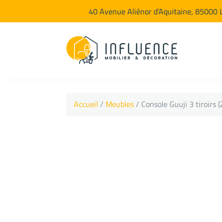
40 Avenue Aliénor d’Aquitaine, 85000 
Accueil
/
Meubles
/ Console Guuji 3 tiroirs (