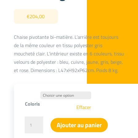
€
204,00
Chaise pivotante bi-matière. L’arrière est toujours
de la même couleur en tissu polyester gris
moucheté clair. L’intérieur existe en 6 couleurs, tissu
velours de polyester : bleu, cuivre, jaune, gris, beige,
et rose. Dimensions : L47xH92xP62cm. Poids 8 kg.
Coloris
Effacer
quantité
Ajouter au panier
de
Chaise