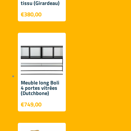
tissu (Girardeau)
€
380,00
Meuble long Boli
4 portes vitrées
(Dutchbone)
€
749,00