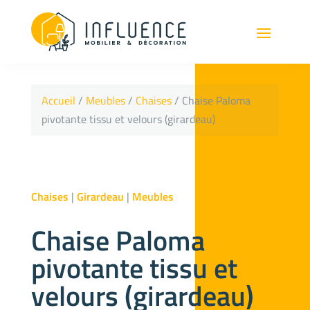
Accueil
/
Meubles
/
Chaises
/ Chaise Paloma
pivotante tissu et velours (girardeau)
Chaises
|
Girardeau
|
Meubles
Chaise Paloma
pivotante tissu et
velours (girardeau)