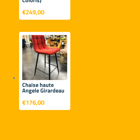
Coloris)
€
249,00
Chaise haute
Angele Girardeau
€
176,00