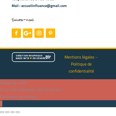
Mail : accueilinfluence@gmail.com
Suivez-nous
Mentions légales
–
CRÉATION GRAPHIQUE
MADE WITH
♥
EN VENDÉE
Politique de
confidentialité
Shopping cart
0
Il n'y a pas d'articles dans le panier !
Continuer les achats
0