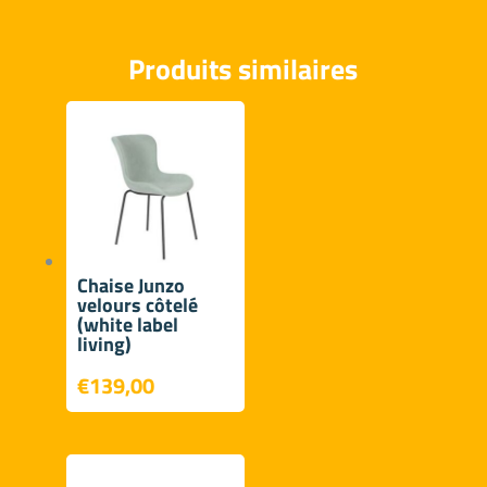
Produits similaires
Chaise Junzo
velours côtelé
(white label
living)
€
139,00