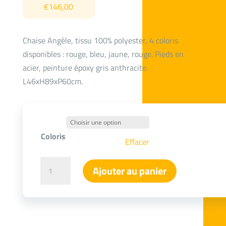
€
146,00
Chaise Angèle, tissu 100% polyester, 4 coloris
disponibles : rouge, bleu, jaune, rouge. Pieds en
acier, peinture époxy gris anthracite.
L46xH89xP60cm.
Coloris
Effacer
quantité
Ajouter au panier
de
Chaise
Angèle
4