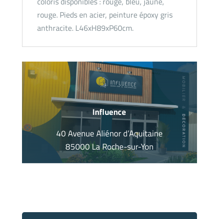
coloris disponibles : rouge, bleu, jaune,
rouge. Pieds en acier, peinture époxy gris
anthracite. L46xH89xP60cm.
Influence
40 Avenue Aliénor d’Aquitaine
85000 La Roche-sur-Yon