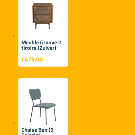
Meuble Groove 2
tiroirs (Zuiver)
€
479,00
Chaise Ben (5