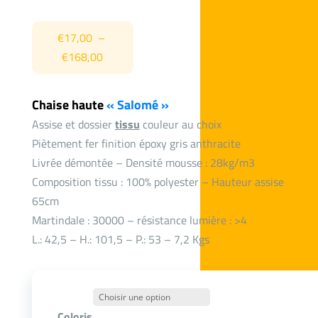
€
17,00
–
Plage
€
168,00
de
prix :
Chaise haute
« Salomé »
€17,00
Assise et dossier
tissu
couleur au choix
à
Piètement fer finition époxy gris anthracite
€168,00
Livrée démontée – Densité mousse : 28kg/m3
Composition tissu : 100% polyester – Hauteur assise
65cm
Martindale : 30000 – résistance lumière : >4
L.: 42,5 – H.: 101,5 – P.: 53 – 7,2 Kgs
Coloris