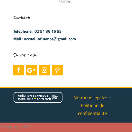
samedi.
Contact
Téléphone : 02 51 36 16 55
Mail : accueilinfluence@gmail.com
Suivez-nous
Mentions légales
–
CRÉATION GRAPHIQUE
MADE WITH
♥
EN VENDÉE
Politique de
confidentialité
Shopping cart
0