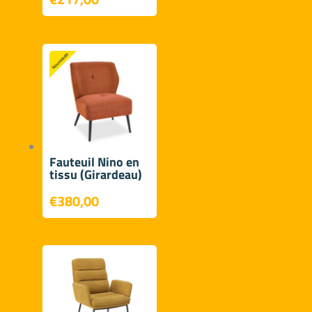
Fauteuil Nino en
tissu (Girardeau)
€
380,00