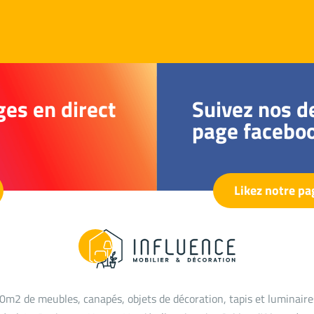
ges en direct
Suivez nos de
page facebo
Likez notre p
0m2 de meubles, canapés, objets de décoration, tapis et luminair