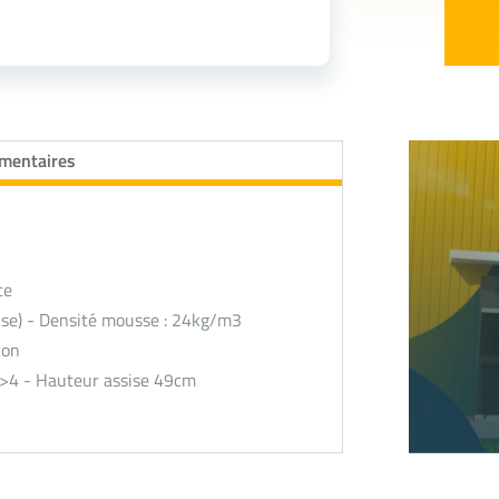
émentaires
te
sise) - Densité mousse : 24kg/m3
lon
: >4 - Hauteur assise 49cm