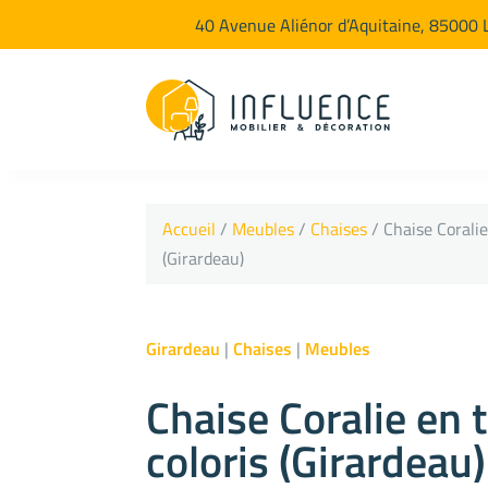
40 Avenue Aliénor d’Aquitaine, 85000 
Accueil
/
Meubles
/
Chaises
/ Chaise Coralie
(Girardeau)
Girardeau
|
Chaises
|
Meubles
Chaise Coralie en 
coloris (Girardeau)