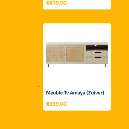
€
819,00
Meuble Tv Amaya (Zuiver)
€
599,00