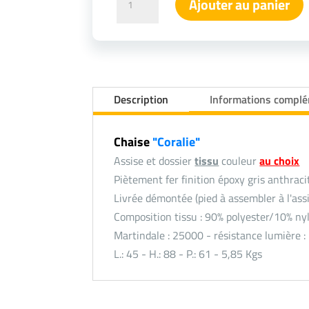
Ajouter au panier
de
Chaise
Coralie
en
tissu
Description
Informations compl
8
coloris
Chaise
"Coralie"
(Girardeau)
Assise et dossier
tissu
couleur
au choix
Piètement fer finition époxy gris anthraci
Livrée démontée (pied à assembler à l'as
Composition tissu : 90% polyester/10% ny
Martindale : 25000 - résistance lumière 
L.: 45 - H.: 88 - P.: 61 - 5,85 Kgs