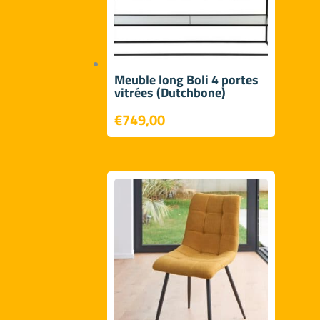
Meuble long Boli 4 portes
vitrées (Dutchbone)
€
749,00