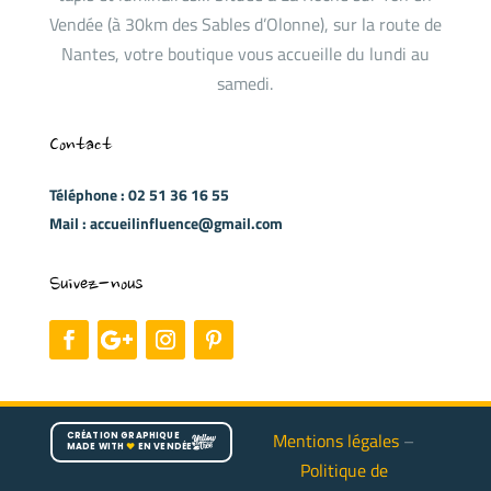
Vendée (à 30km des Sables d’Olonne), sur la route de
Nantes, votre boutique vous accueille du lundi au
samedi.
Contact
Téléphone : 02 51 36 16 55
Mail : accueilinfluence@gmail.com
Suivez-nous
Mentions légales
–
CRÉATION GRAPHIQUE
MADE WITH
♥
EN VENDÉE
Politique de