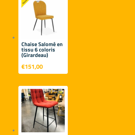
Chaise Salomé en
tissu 6 coloris
(Girardeau)
€
151,00