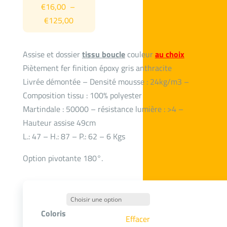
€
16,00
–
Plage
€
125,00
de
prix :
Assise et dossier
tissu boucle
couleur
au choix
€16,00
Piètement fer finition époxy gris anthracite
à
Livrée démontée – Densité mousse : 24kg/m3 –
€125,00
Composition tissu : 100% polyester
Martindale : 50000 – résistance lumière : >4 –
Hauteur assise 49cm
L.: 47 – H.: 87 – P.: 62 – 6 Kgs
Option pivotante 180°.
Coloris
Effacer