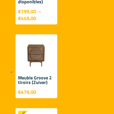
disponibles)
€
199,00
–
Plage
€
449,00
de
prix :
€199,00
à
€449,00
Meuble Groove 2
tiroirs (Zuiver)
€
479,00