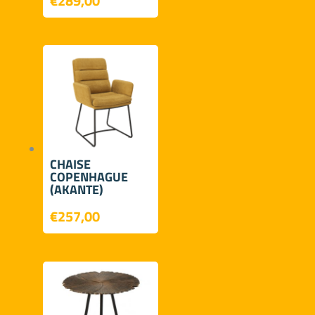
€
289,00
CHAISE
COPENHAGUE
(AKANTE)
€
257,00