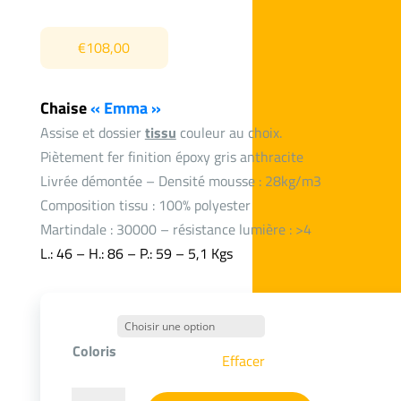
€
108,00
Chaise
« Emma »
Assise et dossier
tissu
couleur au choix.
Piètement fer finition époxy gris anthracite
Livrée démontée – Densité mousse : 28kg/m3
Composition tissu : 100% polyester
Martindale : 30000 – résistance lumière : >4
L.: 46 – H.: 86 – P.: 59 – 5,1 Kgs
Coloris
Effacer
quantité