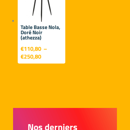
Table Basse Nola,
Doré Noir
(athezza)
€
110,80
–
Plage
€
250,80
de
prix :
€110,80
à
€250,80
Nos derniers