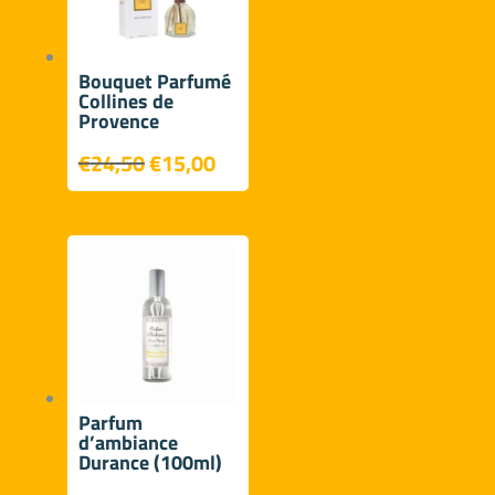
Bouquet Parfumé
Collines de
Provence
Le
Le
€
24,50
€
15,00
prix
prix
initial
actuel
était :
est :
€24,50.
€15,00.
Parfum
d’ambiance
Durance (100ml)