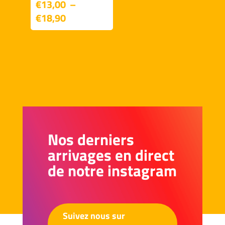
€
13,00
–
Plage
€
18,90
de
prix :
€13,00
à
€18,90
Nos derniers
arrivages en direct
de notre instagram
Suivez nous sur