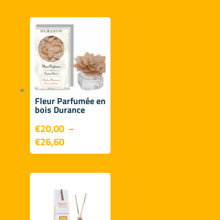
prix :
€17,50
à
€24,90
Fleur Parfumée en
bois Durance
€
20,00
–
Plage
€
26,60
de
prix :
€20,00
à
€26,60