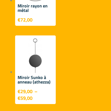
Miroir rayon en
métal
€
72,00
Miroir Sunko à
anneau (athezza)
€
29,00
–
Plage
€
59,00
de
prix :