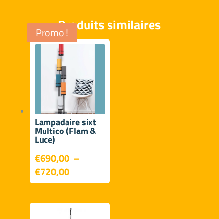
Produits similaires
Promo !
Lampadaire sixt
Multico (Flam &
Luce)
€
690,00
–
Plage
€
720,00
de
prix :
€690,00