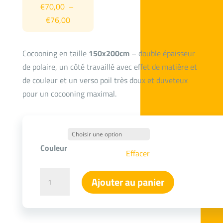
€
70,00
–
Plage
€
76,00
de
prix :
Cocooning en taille
150x200cm
– double épaisseur
€70,00
de polaire, un côté travaillé avec effet de matière et
à
de couleur et un verso poil très doux et duveteux
€76,00
pour un cocooning maximal.
Couleur
Effacer
quantité
Ajouter au panier
de
Plaid
cocooning