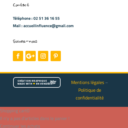
Contact
Téléphone : 02 51 36 16 55
Mail : accueilinfluence@gmail.com
Suivez-nous
Mentions légales
–
CRÉATION GRAPHIQUE
MADE WITH
♥
EN VENDÉE
Politique de
confidentialité
Shopping cart
0
Il n'y a pas d'articles dans le panier !
Continuer les achats