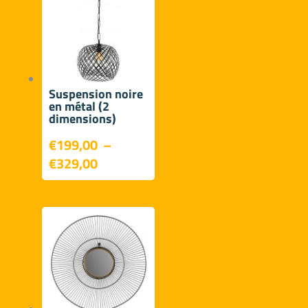
à
€720,00
Suspension noire
en métal (2
dimensions)
€
199,00
–
Plage
€
329,00
de
prix :
€199,00
à
€329,00