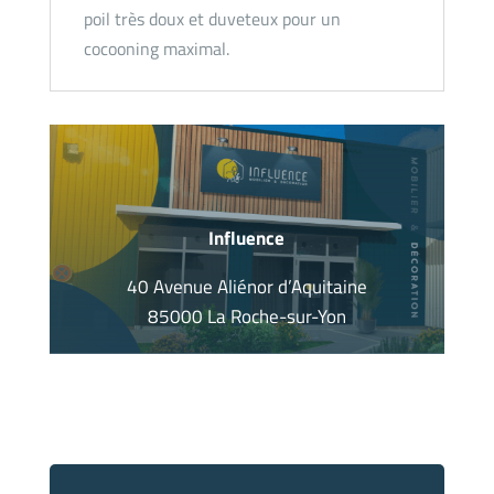
poil très doux et duveteux pour un
cocooning maximal.
Influence
40 Avenue Aliénor d’Aquitaine
85000 La Roche-sur-Yon