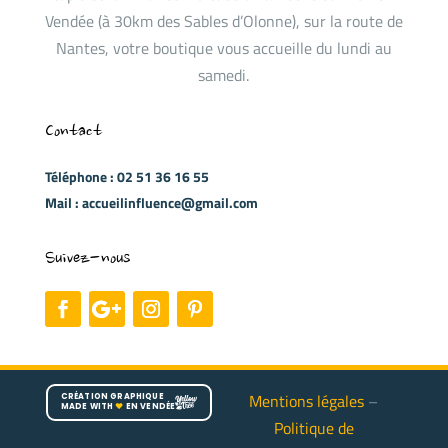
Vendée (à 30km des Sables d’Olonne), sur la route de
Nantes, votre boutique vous accueille du lundi au
samedi.
Contact
Téléphone : 02 51 36 16 55
Mail : accueilinfluence@gmail.com
Suivez-nous
Mentions légales
–
CRÉATION GRAPHIQUE
MADE WITH
♥
EN VENDÉE
Politique de