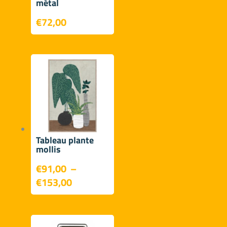
métal
€
72,00
Tableau plante
mollis
€
91,00
–
Plage
€
153,00
de
prix :
€91,00