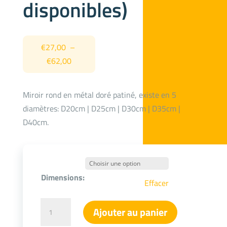
disponibles)
€
27,00
–
Plage
€
62,00
de
prix :
Miroir rond en métal doré patiné, existe en 5
€27,00
diamètres: D20cm | D25cm | D30cm | D35cm |
à
D40cm.
€62,00
Dimensions:
Effacer
quantité
Ajouter au panier
de