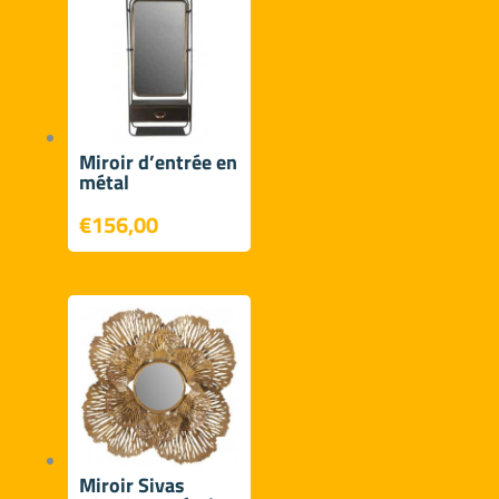
à
€153,00
Miroir d’entrée en
métal
€
156,00
Miroir Sivas