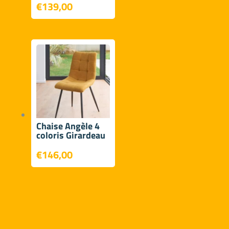
€
139,00
Chaise Angèle 4
coloris Girardeau
€
146,00