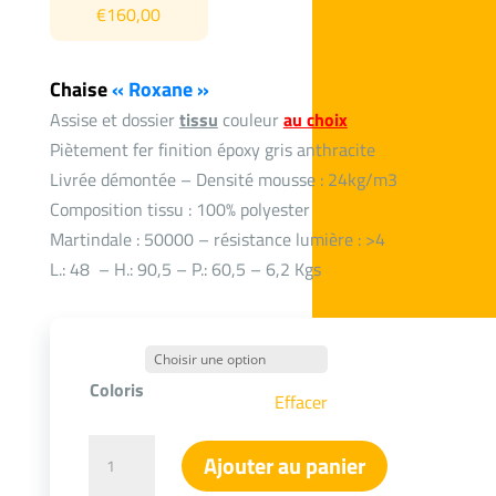
€
160,00
Chaise
« Roxane »
Assise et dossier
tissu
couleur
au choix
Piètement fer finition époxy gris anthracite
Livrée démontée – Densité mousse : 24kg/m3
Composition tissu : 100% polyester
Martindale : 50000 – résistance lumière : >4
L.: 48 – H.: 90,5 – P.: 60,5 – 6,2 Kgs
Coloris
Effacer
quantité
Ajouter au panier
de