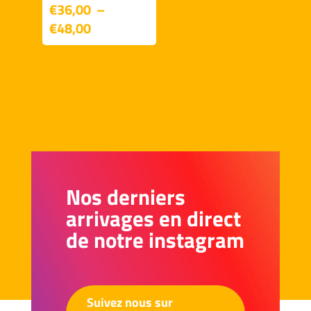
€
36,00
–
Plage
€
48,00
de
prix :
€36,00
à
€48,00
Nos derniers
arrivages en direct
de notre instagram
Suivez nous sur