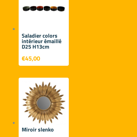
€107,00
Saladier colors
intérieur émaillé
D25 H13cm
€
45,00
Miroir slenko