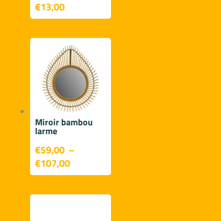
€
13,00
Miroir bambou
larme
€
59,00
–
Plage
€
107,00
de
prix :
€59,00
à