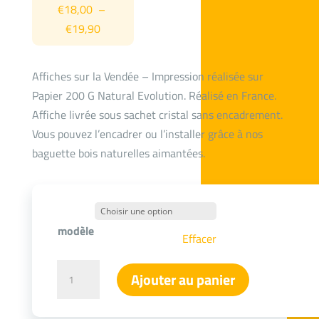
€
18,00
–
Plage
€
19,90
de
prix :
Affiches sur la Vendée – Impression réalisée sur
€18,00
Papier 200 G Natural Evolution. Réalisé en France.
à
Affiche livrée sous sachet cristal sans encadrement.
€19,90
Vous pouvez l’encadrer ou l’installer grâce à nos
baguette bois naturelles aimantées.
modèle
Effacer
quantité
Ajouter au panier
de
Affiche