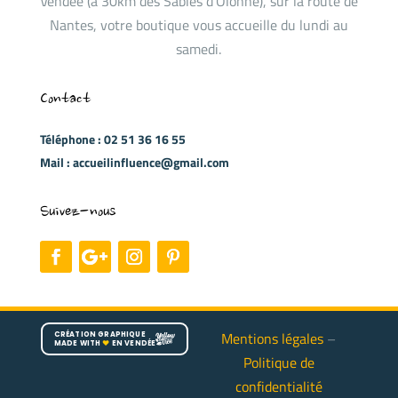
Vendée (à 30km des Sables d’Olonne), sur la route de
Nantes, votre boutique vous accueille du lundi au
samedi.
Contact
Téléphone : 02 51 36 16 55
Mail : accueilinfluence@gmail.com
Suivez-nous
Mentions légales
–
CRÉATION GRAPHIQUE
MADE WITH
♥
EN VENDÉE
Politique de
confidentialité